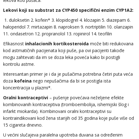
lekova kod pušača.
Lekovi koji su substrat za CYP450 specifični enzim CYP1A2:
1. duloksetin 2. kofein* 3. klopidogrel 4. klozapin 5. diazepam 6.
haloperidol 7. mirtazapin 8. naproksen 9. nortriptilin 10. olanzapin
11. ondasetron 12. propranolol 13. ropinirol 14. teofilin
Efikasnost
inhalacionih kortikosteroida
može biti redukovana
kod astmatičnih pacijenata koji puše, pa ovi pacijenti takođe
mogu zahtevati da im se doza leka poveća kako bi postigli
kontrolu astme.
Interesantan primer je i da je pušačima potrebna četiri puta veća
doza
kofeina
nego nepušačima da bi se postigla ista
koncentracija u plazmi*.
Oralni kontraceptivi
– pušenje povećava neželjene efekte
kombinovanih kontraceptiva (tromboembolija, ishemijski šlog i
infarkt miokarda). Kombinovani oralni kontraceptivi su
kontraindikovani kod žena starijih od 35 godina koje puše više od
15 cigareta dnevno.
U većini slučajeva paralelna upotreba duvana sa određenim