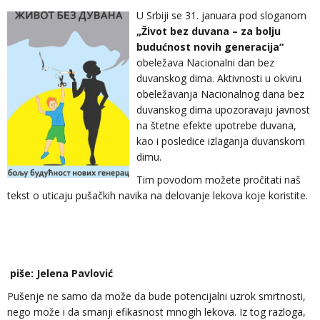
U Srbiji se 31. januara pod sloganom
„Život bez duvana – za bolju
budućnost novih generacija“
obeležava Nacionalni dan bez
duvanskog dima. Aktivnosti u okviru
obeležavanja Nacionalnog dana bez
duvanskog dima upozoravaju javnost
na štetne efekte upotrebe duvana,
kao i posledice izlaganja duvanskom
dimu.
Tim povodom možete pročitati naš
tekst o uticaju pušačkih navika na delovanje lekova koje koristite.
piše: Jelena Pavlović
Pušenje ne samo da može da bude potencijalni uzrok smrtnosti,
nego može i da smanji efikasnost mnogih lekova. Iz tog razloga,