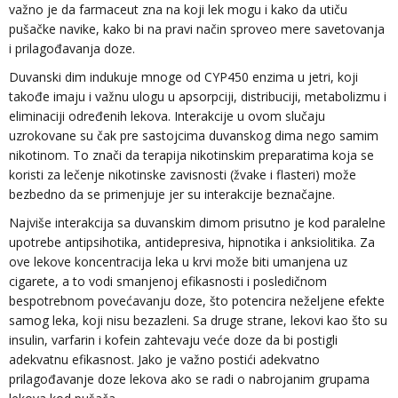
važno je da farmaceut zna na koji lek mogu i kako da utiču
pušačke navike, kako bi na pravi način sproveo mere savetovanja
i prilagođavanja doze.
Duvanski dim indukuje mnoge od CYP450 enzima u jetri, koji
takođe imaju i važnu ulogu u apsorpciji, distribuciji, metabolizmu i
eliminaciji određenih lekova. Interakcije u ovom slučaju
uzrokovane su čak pre sastojcima duvanskog dima nego samim
nikotinom. To znači da terapija nikotinskim preparatima koja se
koristi za lečenje nikotinske zavisnosti (žvake i flasteri) može
bezbedno da se primenjuje jer su interakcije beznačajne.
Najviše interakcija sa duvanskim dimom prisutno je kod paralelne
upotrebe antipsihotika, antidepresiva, hipnotika i anksiolitika. Za
ove lekove koncentracija leka u krvi može biti umanjena uz
cigarete, a to vodi smanjenoj efikasnosti i posledičnom
bespotrebnom povećavanju doze, što potencira neželjene efekte
samog leka, koji nisu bezazleni. Sa druge strane, lekovi kao što su
insulin, varfarin i kofein zahtevaju veće doze da bi postigli
adekvatnu efikasnost. Jako je važno postići adekvatno
prilagođavanje doze lekova ako se radi o nabrojanim grupama