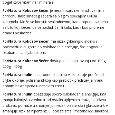
bogat izvor vitamina i minerala.
ForNatura Kokosov šećer
je nerafinisan, nema aditive i ima
prirodnu slast smeđeg šećera sa blagim osećajem ukusa
karamela. Može se koristiti svakodnevno, kao potpuna zamena
za bilo koji šećer, da se zasladi čaj ili kafa, kao i kod pripreme
hrane i poslastica.
ForNatura Kokosov šećer
ima nizak glikemijski indeks i i
obezbeđuje dugotrajno oslobađanje energije, što pogoduje
osobama sa dijabetesom.
ForNatura Kokosov šećer
dostupan je u pakovanju od 100g,
250g i 400g.
ForNatura Inulin
je prirodno dijetalno vlakno koje potiče od
biljke cikorije, polisaharid koji kao prebiotik predstavlja hranu
dobrim bakterijama u debelom crevu.
ForNatura Inulin
obezeđuje sporo oslobađanje energije, ima
manju kalorijsku vrednost od ostalih ugljenih hidrata, olakšava
probavu, pomaže u smanjenju nivoa holesterola i glukoze u krvi,
smanjuje rizik za hipertenziju, bolesti srca i metabolički sindrom.