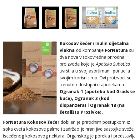
Kokosov šećer
i
Inulin
dijetalna
vlakna
od kompanije
ForNatura
su
dva nova visokovredna prirodna
proizvoda koje je
Apoteka Subotica
uvrstila u svoj asortiman i ponudila
svojim korisnicima. Ovi proizvodi su
trenutno dostupni u apotekama
Ogranak 1 (apoteka kod Gradske
kuće), Ogranak 3 (kod
dispanzera) i Ogranak 18 (na
šetalištu Prozivke).
ForNatura Kokosov šećer
dobijen je prirodnim postupkom iz
soka cveta kokosove palme i zadržao je hranljive sastojke sveže
isceđenog kokosovog nektara. Organskog je porekla i predstavlja