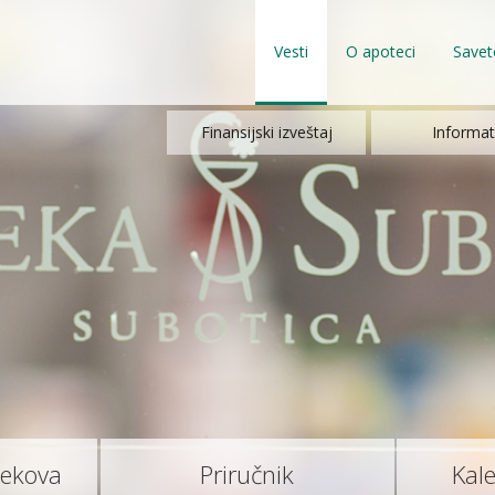
Vesti
O apoteci
Savet
Finansijski izveštaj
Informat
lekova
Priručnik
Kal