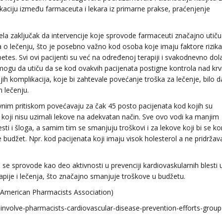
kaciju između farmaceuta i lekara iz primarne prakse, praćenjenje
nela zaključak da intervencije koje sprovode farmaceuti značajno utiču
ka o lečenju, što je posebno važno kod osoba koje imaju faktore rizika
abetes. Svi ovi pacijenti su već na određenoj terapiji i svakodnevno dol
mogu da utiču da se kod ovakvih pacijenata postigne kontrola nad kr
ih komplikacija, koje bi zahtevale povećanje troška za lečenje, bilo d
m lečenju.
rvnim pritiskom povećavaju za čak 45 posto pacijenata kod kojih su
 koji nisu uzimali lekove na adekvatan način. Sve ovo vodi ka manjim
ti i šloga, a samim tim se smanjuju troškovi i za lekove koji bi se kori
e budžet. Npr. kod pacijenata koji imaju visok holesterol a ne pridržav
se sprovode kao deo aktivnosti u prevenciji kardiovaskularnih blesti 
pije i lečenja, što značajno smanjuje troškove u budžetu.
(American Pharmacists Association)
involve-pharmacists-cardiovascular-disease-prevention-efforts-group