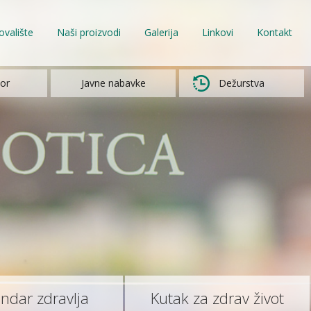
ovalište
Naši proizvodi
Galerija
Linkovi
Kontakt
or
Javne nabavke
Dežurstva
endar zdravlja
Kutak za zdrav život