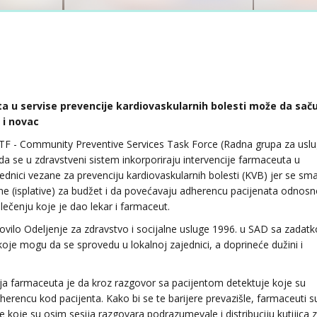
a u servise prevencije kardiovaskularnih bolesti može da sač
 i novac
TF - Community Preventive Services Task Force (Radna grupa za usl
 da se u zdravstveni sistem inkorporiraju intervencije farmaceuta u
dnici vezane za prevenciju kardiovaskularnih bolesti (KVB) jer se sma
e (isplative) za budžet i da povećavaju adherencu pacijenata odnosn
lečenju koje je dao lekar i farmaceut.
ovilo Odeljenje za zdravstvo i socijalne usluge 1996. u SAD sa zadat
 koje mogu da se sprovedu u lokalnoj zajednici, a doprineće dužini i
ja farmaceuta je da kroz razgovor sa pacijentom detektuje koje su
erencu kod pacijenta. Kako bi se te barijere prevazišle, farmaceuti s
e koje su osim sesija razgovara podrazumevale i distribuciju kutijica 