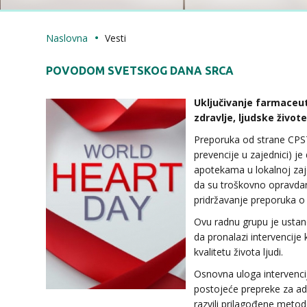
Naslovna
Vesti
POVODOM SVETSKOG DANA SRCA
Uključivanje farmaceut
zdravlje, ljudske živote
Preporuka od strane CPS
prevencije u zajednici) je
apotekama u lokalnoj zaje
da su troškovno opravdan
pridržavanje preporuka o 
Ovu radnu grupu je ustan
da pronalazi intervencije
kvalitetu života ljudi.
Osnovna uloga intervenci
postojeće prepreke za adh
razvili prilagođene metod