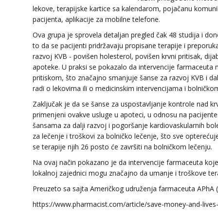
lekove, terapijske kartice sa kalendarom, pojačanu komuni
pacijenta, aplikacije za mobilne telefone.
Ova grupa je sprovela detaljan pregled čak 48 studija i do
to da se pacijenti pridržavaju propisane terapije i preporu
razvoj KVB - povišen holesterol, povišen krvni pritisak, dij
apoteke. U praksi se pokazalo da intervencije farmaceuta 
pritiskom, što značajno smanjuje šanse za razvoj KVB i dalj
radi o lekovima ili o medicinskim intervencijama i bolničko
Zaključak je da se šanse za uspostavljanje kontrole nad k
primenjeni ovakve usluge u apoteci, u odnosu na pacijente
šansama za dalji razvoj i pogoršanje kardiovaskularnih boles
za lečenje i troškovi za bolničko lečenje, što sve opterećuj
se terapije njih 26 posto će završiti na bolničkom lečenju.
Na ovaj način pokazano je da intervencije farmaceuta koje 
lokalnoj zajednici mogu značajno da umanje i troškove tera
Preuzeto sa sajta Američkog udruženja farmaceuta APhA 
https://www.pharmacist.com/article/save-money-and-lives-