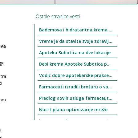
Ostale stranice vesti
Bademova i hidratantna krema Apoteke Subotica ponovo u prodaji
Vreme je da stavite svoje zdravlje u 1. plan
uva
Apoteka Subotica na dve lokacije
uge
Bebi krema Apoteke Subotica ponovo u prodaji
Vodič dobre apotekarske prakse stupio na snagu 1.4.2021. godine
tra
o
Farmaceuti izradili brošuru o vakcinama
Predlog novih usluga farmaceuta nije prihvaćen
kom
Nacrt plana optimizacije mreže
Izmene u radnom vremenu apoteke Ogranak 1 (Trg Slobode 1, kod Gradske kuće)
u
Nacionalni dan bez duvana 31. januar
za