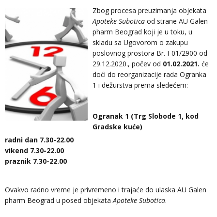
Zbog procesa preuzimanja objekata
Apoteke Subotica
od strane AU Galen
pharm Beograd koji je u toku, u
skladu sa Ugovorom o zakupu
poslovnog prostora Br. I-01/2900 od
29.12.2020., počev od
01.02.2021.
će
doći do reorganizacije rada Ogranka
1 i dežurstva prema sledećem:
Ogranak 1 (Trg Slobode 1, kod
Gradske kuće)
radni dan 7.30-22.00
vikend 7.30-22.00
praznik 7.30-22.00
Ovakvo radno vreme je privremeno i trajaće do ulaska AU Galen
pharm Beograd u posed objekata
Apoteke Subotica
.