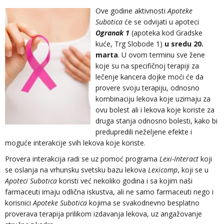
Ove godine aktivnosti
Apoteke
Subotica
će se odvijati u apoteci
Ogranak 1
(apoteka kod Gradske
kuće, Trg Slobode 1)
u sredu 20.
marta
. U ovom terminu sve žene
koje su na specifičnoj terapiji za
lečenje kancera dojke moći će da
provere svoju terapiju, odnosno
kombinaciju lekova koje uzimaju za
ovu bolest ali i lekova koje koriste za
druga stanja odnosno bolesti, kako bi
predupredili neželjene efekte i
moguće interakcije svih lekova koje koriste.
Provera interakcija radi se uz pomoć programa
Lexi-Interact
koji
se oslanja na vrhunsku svetsku bazu lekova
Lexicomp
, koji se u
Apoteci Subotica
koristi već nekoliko godina i sa kojim naši
farmaceuti imaju odlična iskustva, ali ne samo farmaceuti nego i
korisnici
Apoteke Subotica
kojima se svakodnevno besplatno
proverava terapija prilikom izdavanja lekova, uz angažovanje