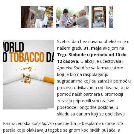
Svetski dan bez duvana obeležen je u
našem gradu
31. maja
akcijom na
Trgu Slobode u periodu od 10 do
12 časova.
U akciji je učestovala i
Apoteka Subotica
sa farmaceutom
koji je bio na raspolaganju
sugrađanima koji su zatražili pomoć u
procesu odvikavanja od duvana, a uz
pomoć naših partnera u promociji
zdravlja pripremili smo za sve
posetioce i prigodne poklone, u
skladu sa danom koji se obeležava.
Farmaceutska kuća
Salveo
obezbedila je besplatne uzorke
Isla
pastila koje olakšavaju tegobe sa grlom kod bivših pušača, a