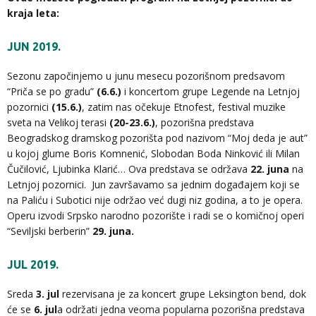
kraja leta:
JUN 2019.
Sezonu započinjemo u junu mesecu pozorišnom predsavom
“Priča se po gradu”
(6.6.)
i koncertom grupe
Legende
na Letnjoj
pozornici
(15.6.)
, zatim nas očekuje
Etnofest
, festival muzike
sveta na Velikoj terasi
(20-23.6.)
, pozorišna predstava
Beogradskog dramskog pozorišta pod nazivom
“Moj deda je aut”
u kojoj glume Boris Komnenić, Slobodan Boda Ninković ili Milan
Čučilović, Ljubinka Klarić… Ova predstava se održava
22. juna
na
Letnjoj pozornici. Jun završavamo sa jednim događajem koji se
na Paliću i Subotici nije održao već dugi niz godina, a to je opera.
Operu izvodi Srpsko narodno pozorište i radi se o komičnoj operi
“Seviljski berberin”
29. juna.
JUL 2019.
Sreda
3. jul
rezervisana je za koncert grupe
Leksington bend
, dok
će se
6. jul
a održati jedna veoma popularna pozorišna predstava