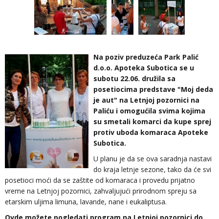
Na poziv preduzeća Park Palić
d.o.o. Apoteka Subotica se u
subotu 22.06. družila sa
posetiocima predstave "Moj deda
je aut" na Letnjoj pozornici na
Paliću i omogućila svima kojima
su smetali komarci da kupe sprej
protiv uboda komaraca Apoteke
Subotica.
U planu je da se ova saradnja nastavi
do kraja letnje sezone, tako da će svi
posetioci moći da se zaštite od komaraca i provedu prijatno
vreme na Letnjoj pozornici, zahvaljujući prirodnom spreju sa
etarskim uljima limuna, lavande, nane i eukaliptusa.
Ovde možete pogledati program na Letnjoj pozornici do