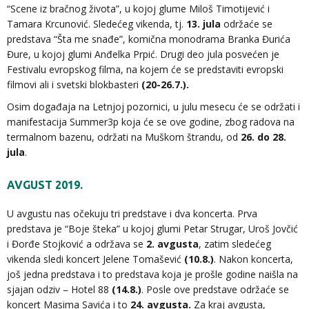
“Scene iz bračnog života”
, u kojoj glume Miloš Timotijević i
Tamara Krcunović. Sledećeg vikenda, tj.
13. jula
održaće se
predstava
“Šta me snađe”
, komična monodrama Branka Đurića
Đure, u kojoj glumi Anđelka Prpić. Drugi deo jula posvećen je
Festivalu evropskog filma, na kojem će se predstaviti evropski
filmovi ali i svetski blokbasteri
(20-26.7.).
Osim događaja na Letnjoj pozornici, u julu mesecu će se održati i
manifestacija
Summer3p
koja će se ove godine, zbog radova na
termalnom bazenu, održati na Muškom štrandu, od
26. do 28.
jula
.
AVGUST 2019.
U avgustu nas očekuju tri predstave i dva koncerta. Prva
predstava je
“Boje šteka”
u kojoj glumi Petar Strugar, Uroš Jovčić
i Đorđe Stojković a održava se
2. avgusta
, zatim sledećeg
vikenda sledi koncert
Jelene Tomašević
(10.8.)
. Nakon koncerta,
još jedna predstava i to predstava koja je prošle godine naišla na
sjajan odziv –
Hotel 88
(14.8.)
. Posle ove predstave održaće se
koncert
Masima Savića
i to
24. avgusta.
Za kraj avgusta,