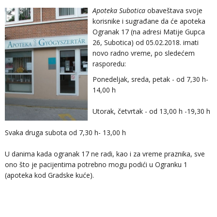
Apoteka Subotica
obaveštava svoje
korisnike i sugrađane da će apoteka
Ogranak 17 (na adresi Matije Gupca
26, Subotica) od 05.02.2018. imati
novo radno vreme, po sledećem
rasporedu:
Ponedeljak, sreda, petak - od 7,30 h-
14,00 h
Utorak, četvrtak - od 13,00 h -19,30 h
Svaka druga subota od 7,30 h- 13,00 h
U danima kada ogranak 17 ne radi, kao i za vreme praznika, sve
ono što je pacijentima potrebno mogu podići u Ogranku 1
(apoteka kod Gradske kuće).