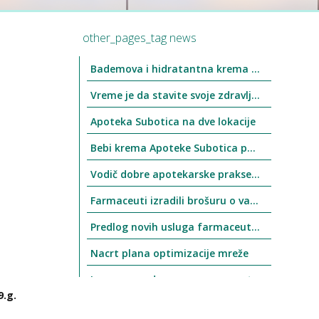
other_pages_tag news
Bademova i hidratantna krema Apoteke Subotica ponovo u prodaji
Vreme je da stavite svoje zdravlje u 1. plan
Apoteka Subotica na dve lokacije
Bebi krema Apoteke Subotica ponovo u prodaji
Vodič dobre apotekarske prakse stupio na snagu 1.4.2021. godine
Farmaceuti izradili brošuru o vakcinama
Predlog novih usluga farmaceuta nije prihvaćen
Nacrt plana optimizacije mreže
Izmene u radnom vremenu apoteke Ogranak 1 (Trg Slobode 1, kod Gradske kuće)
9.g.
Nacionalni dan bez duvana 31. januar