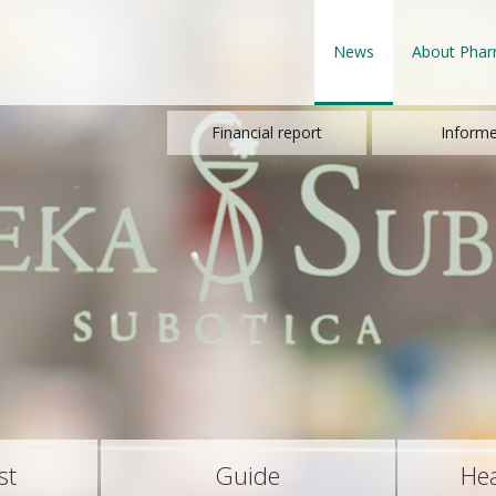
News
About Pha
Financial report
Informe
st
Guide
Hea