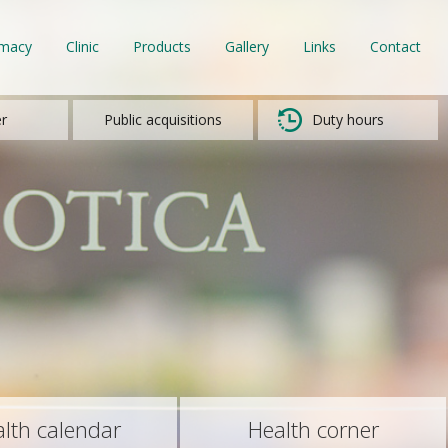
rmacy
Clinic
Products
Gallery
Links
Contact
r
Public acquisitions
Duty hours
lth calendar
Health corner