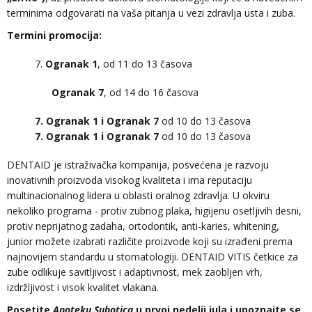
terminima odgovarati na vaša pitanja u vezi zdravlja usta i zuba.
Termini promocija:
7.
Ogranak 1
, od 11 do 13 časova
Ogranak 7
, od 14 do 16 časova
7. Ogranak 1 i Ogranak 7
od 10 do 13 časova
7. Ogranak 1 i Ogranak 7
od 10 do 13 časova
DENTAID je istraživačka kompanija, posvećena je razvoju
inovativnih proizvoda visokog kvaliteta i ima reputaciju
multinacionalnog lidera u oblasti oralnog zdravlja. U okviru
nekoliko programa - protiv zubnog plaka, higijenu osetljivih desni,
protiv neprijatnog zadaha, ortodontik, anti-karies, whitening,
junior možete izabrati različite proizvode koji su izrađeni prema
najnovijem standardu u stomatologiji. DENTAID VITIS četkice za
zube odlikuje savitljivost i adaptivnost, mek zaobljen vrh,
izdržljivost i visok kvalitet vlakana.
Posetite
Apoteku Subotica
u prvoj nedelji jula i upoznajte se