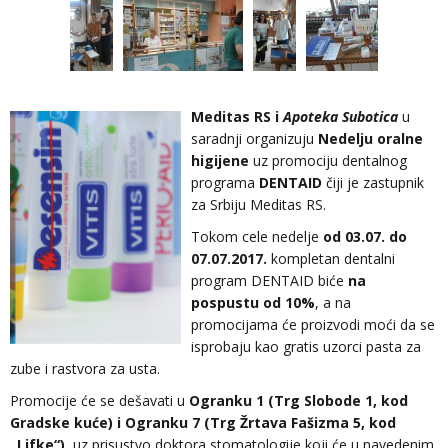
Meditas RS i
Apoteka Subotica
u
saradnji organizuju
Nedelju oralne
higijene
uz promociju dentalnog
programa
DENTAID
čiji je zastupnik
za Srbiju Meditas RS.
Tokom cele nedelje
od 03.07. do
07.07.2017.
kompletan dentalni
program DENTAID biće
na
pospustu od 10%
, a na
promocijama će proizvodi moći da se
isprobaju kao gratis uzorci pasta za
zube i rastvora za usta.
Promocije će se dešavati u
Ogranku 1 (Trg Slobode 1, kod
Gradske kuće) i Ogranku 7 (Trg Žrtava Fašizma 5, kod
„Lifke“)
, uz prisustvo doktora stomatologije koji će u navedenim