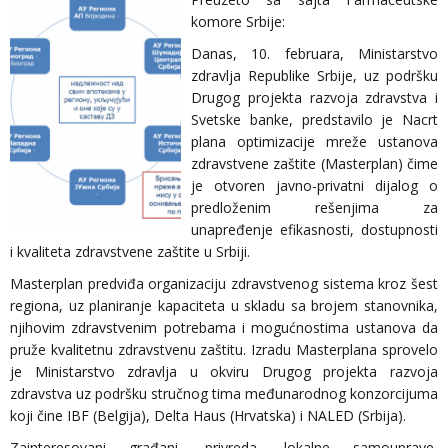
komore Srbije:
Danas, 10. februara, Ministarstvo
zdravlja Republike Srbije, uz podršku
Drugog projekta razvoja zdravstva i
Svetske banke, predstavilo je Nacrt
plana optimizacije mreže ustanova
zdravstvene zaštite (Masterplan) čime
je otvoren javno-privatni dijalog o
predloženim rešenjima za
unapređenje efikasnosti, dostupnosti
i kvaliteta zdravstvene zaštite u Srbiji.
Masterplan predviđa organizaciju zdravstvenog sistema kroz šest
regiona, uz planiranje kapaciteta u skladu sa brojem stanovnika,
njihovim zdravstvenim potrebama i mogućnostima ustanova da
pruže kvalitetnu zdravstvenu zaštitu. Izradu Masterplana sprovelo
je Ministarstvo zdravlja u okviru Drugog projekta razvoja
zdravstva uz podršku stručnog tima međunarodnog konzorcijuma
koji čine IBF (Belgija), Delta Haus (Hrvatska) i NALED (Srbija).
Zainteresovani građani, privreda, lokalne samouprave,