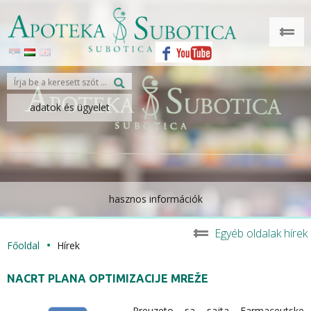
adatok és ügyelet
hasznos információk
Egyéb oldalak hírek
Főoldal
Hírek
NACRT PLANA OPTIMIZACIJE MREŽE
Preuzeto sa sajta Farmaceutske