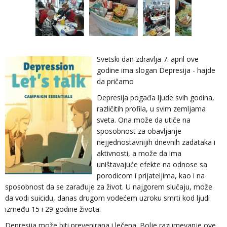
Svetski dan zdravlja 7. april ove
godine ima slogan Depresija - hajde
da pričamo
Depresija pogađa ljude svih godina,
različitih profila, u svim zemljama
sveta. Ona može da utiče na
sposobnost za obavljanje
nejjednostavnijih dnevnih zadataka i
aktivnosti, a može da ima
uništavajuće efekte na odnose sa
porodicom i prijateljima, kao i na
sposobnost da se zarađuje za život. U najgorem slučaju, može
da vodi suicidu, danas drugom vodećem uzroku smrti kod ljudi
između 15 i 29 godine života.
Depresija može biti prevenirana i lečena. Bolje razumevanje ove