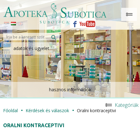
adatok és ügyelet
hasznos információk
Kategóriák
Főoldal
Kérdések és válaszok
Oralni kontraceptivi
ORALNI KONTRACEPTIVI