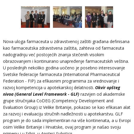
Nova uloga farmaceuta u zdravstvenoj zaštiti građana definisana
kao farmaceutska zdravstvena zaštita, zahteva od farmaceuta
nadogradnju već postojećih znanja stečenih visokim
obrazovanjem i kontinuirano unapređenje farmaceutskih veština.
U poslednjih nekoliko godina uočeno je posebno interesovanje
Svetske federacije farmaceuta (International Pharmaceutical
Federation - FIP) za efikasnim programima za vrednovanje i
razvoj kompetencija u apotekarskoj delatnosti.
Okvir opšteg
nivoa (General Level Framework - GLF)
razvijen od akademske
grupe stručnjaka CoDEG (Competency Development and
Evaluation Group) iz Velike Britanije, pokazao se kao efikasan alat
za razvoj i evaluaciju stručnih nadležnosti u apotekarstvu. GLF
program je do sada implementiran na više kontinenata, a u Evropi
osim Velike Britanije i Hrvatske, ovaj program je našao svoju
primenu i u Srbiji, u
Apoteci Subotica
.