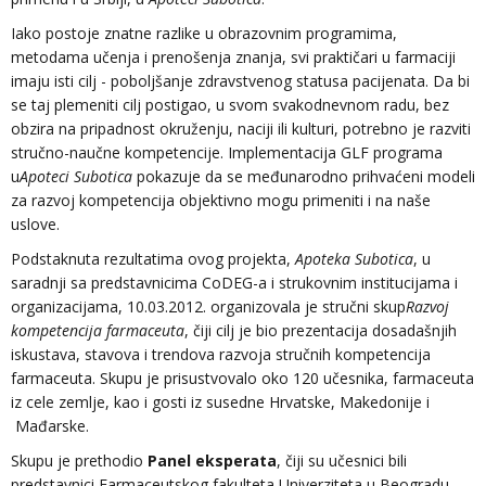
Iako postoje znatne razlike u obrazovnim programima,
metodama učenja i prenošenja znanja, svi praktičari u farmaciji
imaju isti cilj - poboljšanje zdravstvenog statusa pacijenata. Da bi
se taj plemeniti cilj postigao, u svom svakodnevnom radu, bez
obzira na pripadnost okruženju, naciji ili kulturi, potrebno je razviti
stručno-naučne kompetencije. Implementacija GLF programa
u
Apoteci Subotica
pokazuje da se međunarodno prihvaćeni modeli
za razvoj kompetencija objektivno mogu primeniti i na naše
uslove.
Podstaknuta rezultatima ovog projekta,
Apoteka Subotica
, u
saradnji sa predstavnicima CoDEG-a i strukovnim institucijama i
organizacijama, 10.03.2012. organizovala je stručni skup
Razvoj
kompetencija farmaceuta
, čiji cilj je bio prezentacija dosadašnjih
iskustava, stavova i trendova razvoja stručnih kompetencija
farmaceuta. Skupu je prisustvovalo oko 120 učesnika, farmaceuta
iz cele zemlje, kao i gosti iz susedne Hrvatske, Makedonije i
Mađarske.
Skupu je prethodio
Panel eksperata
, čiji su učesnici bili
predstavnici Farmaceutskog fakulteta Univerziteta u Beogradu,