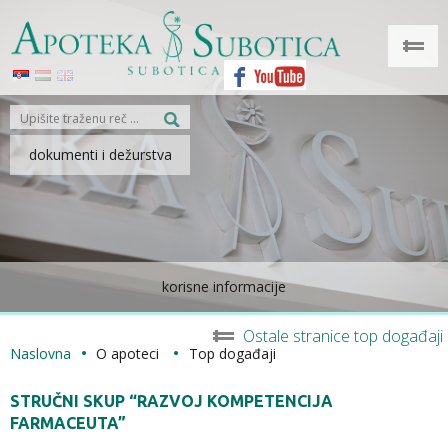
dokumenti i dežurstva
korisne informacije
Ostale stranice top događaji
Naslovna
O apoteci
Top događaji
STRUČNI SKUP “RAZVOJ KOMPETENCIJA
FARMACEUTA”