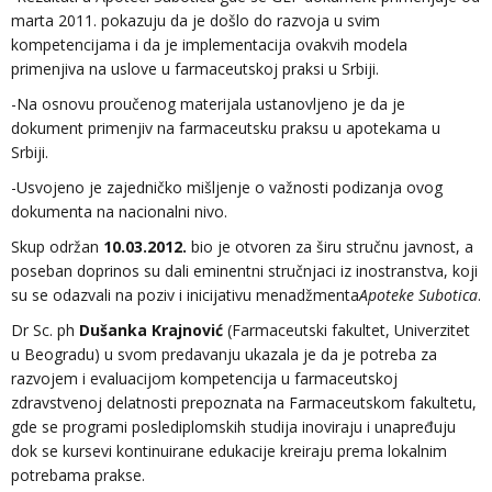
marta 2011. pokazuju da je došlo do razvoja u svim
kompetencijama i da je implementacija ovakvih modela
primenjiva na uslove u farmaceutskoj praksi u Srbiji.
-Na osnovu proučenog materijala ustanovljeno je da je
dokument primenjiv na farmaceutsku praksu u apotekama u
Srbiji.
-Usvojeno je zajedničko mišljenje o važnosti podizanja ovog
dokumenta na nacionalni nivo.
Skup održan
10.03.2012.
bio je otvoren za širu stručnu javnost, a
poseban doprinos su dali eminentni stručnjaci iz inostranstva, koji
su se odazvali na poziv i inicijativu menadžmenta
Apoteke Subotica
.
Dr Sc. ph
Dušanka Krajnović
(Farmaceutski fakultet, Univerzitet
u Beogradu) u svom predavanju ukazala je da je potreba za
razvojem i evaluacijom kompetencija u farmaceutskoj
zdravstvenoj delatnosti prepoznata na Farmaceutskom fakultetu,
gde se programi poslediplomskih studija inoviraju i unapređuju
dok se kursevi kontinuirane edukacije kreiraju prema lokalnim
potrebama prakse.