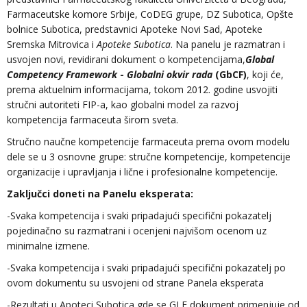
Farmaceutske komore Srbije, CoDEG grupe, DZ Subotica, Opšte
bolnice Subotica, predstavnici Apoteke Novi Sad, Apoteke
Sremska Mitrovica i
Apoteke Subotica
. Na panelu je razmatran i
usvojen novi, revidirani dokument o kompetencijama,
Global
Competency Framework
-
Globalni okvir rada
(GbCF)
, koji će,
prema aktuelnim informacijama, tokom 2012. godine usvojiti
stručni autoriteti FIP-a, kao globalni model za razvoj
kompetencija farmaceuta širom sveta.
Stručno naučne kompetencije farmaceuta prema ovom modelu
dele se u 3 osnovne grupe: stručne kompetencije, kompetencije
organizacije i upravljanja i lične i profesionalne kompetencije.
Zaključci doneti na Panelu eksperata:
-Svaka kompetencija i svaki pripadajući specifični pokazatelj
pojedinačno su razmatrani i ocenjeni najvišom ocenom uz
minimalne izmene.
-Svaka kompetencija i svaki pripadajući specifični pokazatelj po
ovom dokumentu su usvojeni od strane Panela eksperata
-Rezultati u Apoteci Subotica gde se GLF dokument primenjuje od