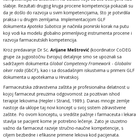
slabije. Rezultati drugog kruga procene kompetencija pokazali su
da je došlo do razvoja u svim kompetencijama, što je potvrdila
praksa i u drugim zemljama. Implementacijom GLF
dokumenta
Apoteka Subotica
je načinila pionirski korak na putu
koji vodi ka modelu globalno primenljivog instrumenta procene i
razvoja farmaceutskih kompetencija.
Kroz predavanje Dr Sc.
Arijane Meštrović
(koordinator CoDEG
grupe za jugoistočnu Evropu) detaljnije smo se upoznali sa
sadržajem dokumenta
Global Competency Framework
-
Globalni
okvir rada
(GbCF), kao i sa dosadašnjim iskustvima u primeni GLF
dokumenta u apotekama u Hrvatskoj.
Farmaceutska zdravstvena zaštita je profesionalna delatnost u
kojoj farmaceut preuzima odgovornost za pozitivan ishod
terapije lekovima (Hepler i Strand, 1989.). Danas mnoge zemlje
nastoje da uklope taj novi koncept u svoj sistem zdravstvene
zaštite. Po ovom konceptu, u središte pažnje i farmaceuta i lekara
stavlja se pacijent kome je potrebno lečenje. Zato je izuzetno
važno da farmaceut razvije stručno-naučne kompetencije, s
ciljem bezbedne i efikasne primene lekova kod pacijenata.