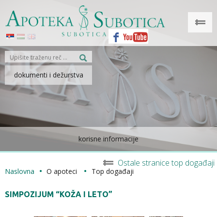
dokumenti i dežurstva
korisne informacije
Ostale stranice top događaji
Naslovna
O apoteci
Top događaji
SIMPOZIJUM “KOŽA I LETO”