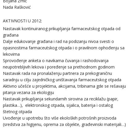
Bojana Zrnić
Nada Rašković
AKTIVNOSTI U 2012:
Nastavak kontinuiranog prikupljanja farmaceutskog otpada od
građana
Dalje edukovanje građana i rad na podizanju nivoa svesti o
opasnostima farmaceutskog otpada i o pravilnom ophođenju sa
lekovima
Sprovođenje anketa o navikama čuvanja i rashodovanja
neupotrebljivih lekova i poređenje sa prethodnom godinom
Nastavak rada na pronalaženju partnera za prekograničnu
saradnju u cilju zajedničkog uništavanja farmaceutskog otpada
Aktivno učešće u projektima, akcijama, tribinama gde se rešavaju
pitanja vezana za ekologiju
Nastavak prikupljanja sekundarnih sirovina za reciklažu (papir,
plastika…), elektronskog otpada, sijalica, baterija i ostalog
štetnog otpada
Uvođenje u upotrebu što više ekoloških potrošnih proizvoda
(sredstva za higijenu, oprema za objekte, građevinski materijali…)