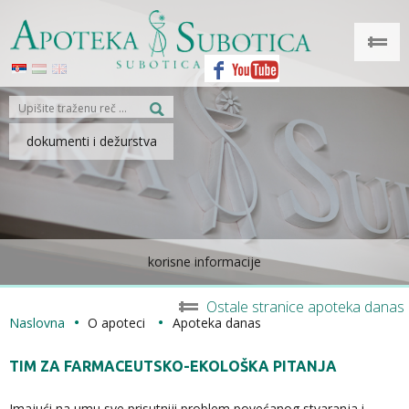
dokumenti i dežurstva
korisne informacije
Ostale stranice apoteka danas
Naslovna
O apoteci
Apoteka danas
TIM ZA FARMACEUTSKO-EKOLOŠKA PITANJA
Imajući na umu sve prisutniji problem povećanog stvaranja i