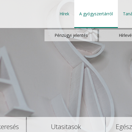
Hírek
A gyógyszertárról
Tan
Pénzügyi jelentés
Hírlevé
keresés
Utasitasok
Egész