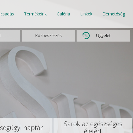
ácsadás
Termékeink
Galéria
Linkek
Elérhetőség
l
Közbeszerzés
Ügyelet
Sarok az egészséges
ségügyi naptár
életért