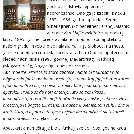
godina predstavlja lep primer
neorenesanse. Dao ga je izraditi između
1895. i 1986. godine apotekar Ferenc
Silberlajtner, (Szilberleitner Ferenc), vlasnik
apoteke
Kod Majke zaštitnice
. Apoteku je
kupio 1895. godine i predstavljala je drugu po redu apoteku u
našem gradu. Prvobitno se nalazila na Trgu Slobode, na mestu
gde se donedavno nalazila sportska radnja. O novoj apoteci su na
sledeći način pisale (1987. godine) Mađarorsag i Nađvilag
(
Magyarország, Nagyvilág),
dnevne novine iz
Budimpešte:
Prostorija stare apoteke bila je bez ukrasa i nije
odgovarala funkcionalnom uređenju, a nameštaj joj je bio zastareo
i pohaban. Prva briga novog vlasnika bila je da potpuno renovira
apoteku. Trudio se da novi enterijer, što se tiče ukusa i
dopadljivosti, zadovolji i najistančanije velegradske prohteve. Nova
prostorija je bogato ukrašena, izrađena u plemenitom stilu i divnoj
arhitekturi, a lepota enterijera i njena harmoničnost su takoreći
impozantne….
Tako glasi citat.
Apotekarski nameštaj je bio u funkciji sve do 1985. godine kada