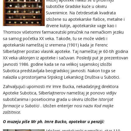
subotičke Gradske kuće u okviru
Suvenirnice. Na četrdesetak kvadrata
izložene su apotekarske flašice, metalne i
drvene kutije, apotekarske vage kao i
Thomsov višetomni farmaceutski priručnik na nemačkom jeziku
sa samog početka XX veka. Takođe, tu se može videti i
apotekarski nameštaj iz vremena (1901) kada je Ferenc
Silberlajtner postao vlasnik apoteke. Taj nameštaj je 60-tih godina
XX veka uklonjen iz apoteke i sačuvan. Posledji put je prezentovan
javnosti 1986. godine kada se na velikoj sajamskoj izložbi
Subotica predstavljala beogradskoj javnosti. Nakon toga se
nalazila u prostorijama Srpskog Lekarskog Društva u Subotici.
Zahvaljujući upornosti mr Imre Bucka, nekadašnjeg direktora
Apoteke Subotica, Silberlajtnerov nameštaj je ponovo vidljiv
subotičanima i posetiocima grada u okviru izložbe
Istorijat
farmacije u Subotici
. Izložen enterijer nosi naziv
Kod majke
zaštitnice
.
O muzeju piše Mr ph. Imre Bucko, apotekar u penziji:
Izloženi apotekarski nameštaj, star 110