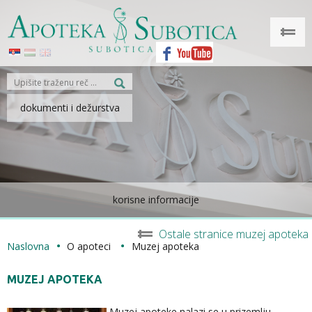
dokumenti i dežurstva
korisne informacije
Ostale stranice muzej apoteka
Naslovna
O apoteci
Muzej apoteka
MUZEJ APOTEKA
Muzej apoteke nalazi se u prizemlju