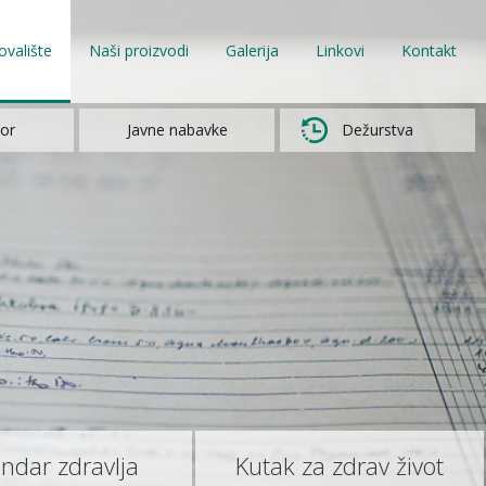
ovalište
Naši proizvodi
Galerija
Linkovi
Kontakt
or
Javne nabavke
Dežurstva
endar zdravlja
Kutak za zdrav život