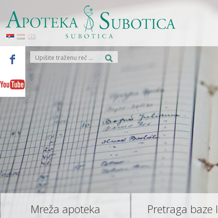
Mreža apoteka
Pretraga baze 