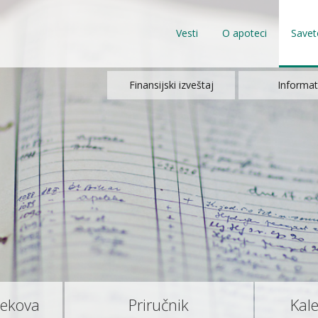
Vesti
O apoteci
Savet
Finansijski izveštaj
Informat
lekova
Priručnik
Kal